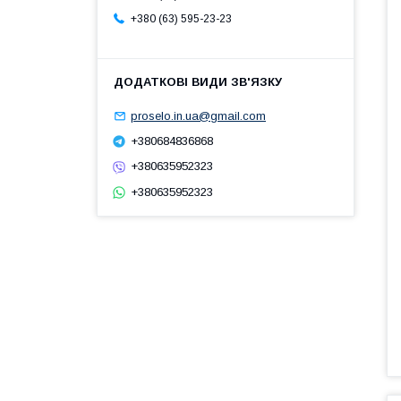
+380 (63) 595-23-23
proselo.in.ua@gmail.com
+380684836868
+380635952323
+380635952323