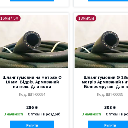
16мм \ 5м
18мм\5м
Шланг гумовий на метраж Ø
Шланг гумовий Ø 18м
16 мм. Відріз. Армований
метрів Армований ни
ниткою. Для води
Білпромрукав. Для 
ШП-00094
ШП-00095
286 ₴
308 ₴
В наявності
Оптом і в роздріб
В наявності
Оптом і в р
Купити
Купити