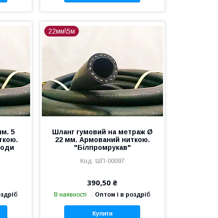
22мм\5м
м. 5
Шланг гумовий на метраж Ø
ткою.
22 мм. Армований ниткою.
води
"Білпромрукав"
ШП-00097
390,50 ₴
оздріб
В наявності
Оптом і в роздріб
Купити