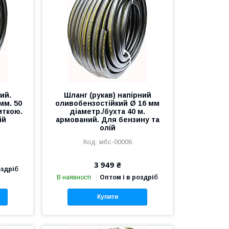
ий.
Шланг (рукав) напірний
мм. 50
оливобензостійкий Ø 16 мм
иткою.
діаметр./бухта 40 м.
ій
армований. Для бензину та
олій
мбс-00006
3 949 ₴
оздріб
В наявності
Оптом і в роздріб
Купити