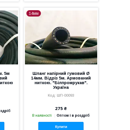
14мм
м. 5м
Шланг напірний гумовий Ø
евий
14мм. Відріз 5м. Армований
ниткою
ниткою. "Білпромрукав".
Україна
ШП-00093
275 ₴
оздріб
В наявності
Оптом і в роздріб
Купити