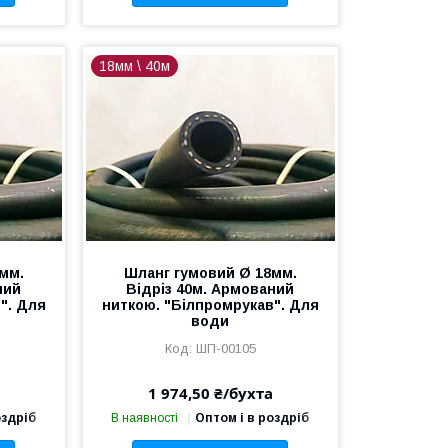
18мм \ 40м
мм.
Шланг гумовий Ø 18мм.
ний
Відріз 40м. Армований
". Для
ниткою. "Білпромрукав". Для
води
ШП-00105
1 974,50 ₴/бухта
оздріб
В наявності
Оптом і в роздріб