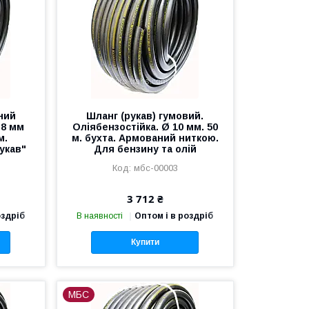
ний
Шланг (рукав) гумовий.
 8 мм
Оліябензостійка. Ø 10 мм. 50
м.
м. бухта. Армований ниткою.
укав"
Для бензину та олій
мбс-00003
3 712 ₴
оздріб
В наявності
Оптом і в роздріб
Купити
МБС