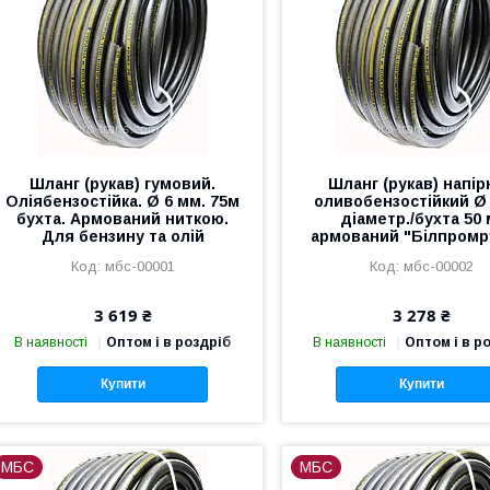
Шланг (рукав) гумовий.
Шланг (рукав) напір
Оліябензостійка. Ø 6 мм. 75м
оливобензостійкий Ø
бухта. Армований ниткою.
діаметр./бухта 50 
Для бензину та олій
армований "Білпромр
мбс-00001
мбс-00002
3 619 ₴
3 278 ₴
В наявності
Оптом і в роздріб
В наявності
Оптом і в р
Купити
Купити
МБС
МБС