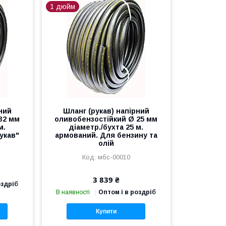
1 дюйм
ний
Шланг (рукав) напірний
32 мм
оливобензостійкий Ø 25 мм
м.
діаметр./бухта 25 м.
укав"
армований. Для бензину та
олій
мбс-00010
3 839 ₴
оздріб
В наявності
Оптом і в роздріб
Купити