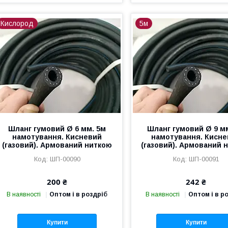
Кислород
5м
Шланг гумовий Ø 6 мм. 5м
Шланг гумовий Ø 9 м
намотування. Кисневий
намотування. Кисн
(газовий). Армований ниткою
(газовий). Армований 
ШП-00090
ШП-00091
200 ₴
242 ₴
В наявності
Оптом і в роздріб
В наявності
Оптом і в р
Купити
Купити