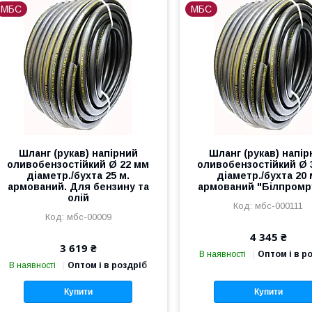
МБС
МБС
Шланг (рукав) напірний
Шланг (рукав) напір
оливобензостійкий Ø 22 мм
оливобензостійкий Ø 
діаметр./бухта 25 м.
діаметр./бухта 20 
армований. Для бензину та
армований "Білпромр
олій
мбс-000111
мбс-00009
4 345 ₴
3 619 ₴
В наявності
Оптом і в р
В наявності
Оптом і в роздріб
Купити
Купити