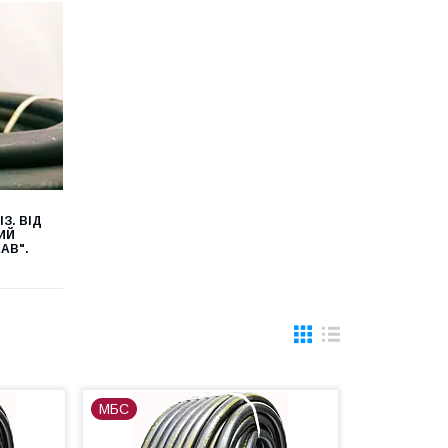
З. ВІД
ИЙ
АВ".
МБС