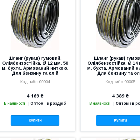
Шланг (рукав) гумовий.
Шланг (рукав) гумов
Оліябензостійка. Ø 12 мм. 50
Оліябензостійка. Ø 14 
м. бухта. Армований ниткою.
м. бухта. Армований н
Для бензину та олій
Для бензину та ол
мбс-00004
мбс-00005
4 169 ₴
4 389 ₴
В наявності
Оптом і в роздріб
В наявності
Оптом і в р
Купити
Купити