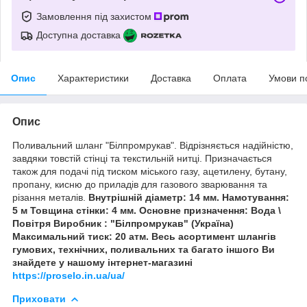
Замовлення під захистом
Доступна доставка
Опис
Характеристики
Доставка
Оплата
Умови п
Опис
Поливальний шланг "Білпромрукав". Відрізняється надійністю,
завдяки товстій стінці та текстильній нитці. Призначається
також для подачі під тиском міського газу, ацетилену, бутану,
пропану, кисню до приладів для газового зварювання та
різання металів.
Внутрішній діаметр: 14 мм. Намотування:
5 м Товщина стінки: 4 мм. Основне призначення: Вода \
Повітря Виробник : "Білпромрукав" (Україна)
Максимальний тиск: 20 атм. Весь асортимент шлангів
гумових, технічних, поливальних та багато іншого Ви
знайдете у нашому інтернет-магазині
https://proselo.in.ua/ua/
Приховати