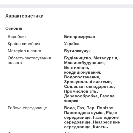
Характеристики
Основні
Виробник
Билпромрукав
Країна виробник
Україна
Матеріал шланга
Бутилкаучук
Область застосування
Будівництво, Металургія,
шланга
Машинобудування,
Вентиляція,
кондиціонування,
Водопостачання,
Зрошувальні системи,
Сільське господарство,
Промисловість,
Деревообробка, Газова
зварка
Робоче середовище
Вода, Газ, Пар, Повітря,
Пароводяна суміш, Рідке
середовище, Газоподібне
середовище, Неагресивне
середовище, Кисень