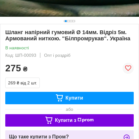
Шланг напірний гумовий Ø 14мм. Відріз 5м.
Армований ниткою. "Білпромрукав". Україна
В наявності
Код: ШП-00093
Опт і роздріб
275
₴
269 ₴
від 2 шт.
Купити
або
Купити з
Що таке купити з Пром?