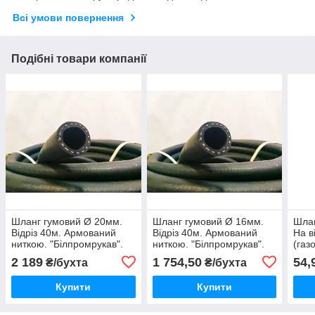
Всі умови повернення
Подібні товари компанії
Шланг гумовий Ø 20мм.
Шланг гумовий Ø 16мм.
Шлан
Відріз 40м. Армований
Відріз 40м. Армований
На в
ниткою. "Білпромрукав".
ниткою. "Білпромрукав".
(газ
Для води
Для води
нитк
2 189
1 754,50
54,
₴/бухта
₴/бухта
Купити
Купити