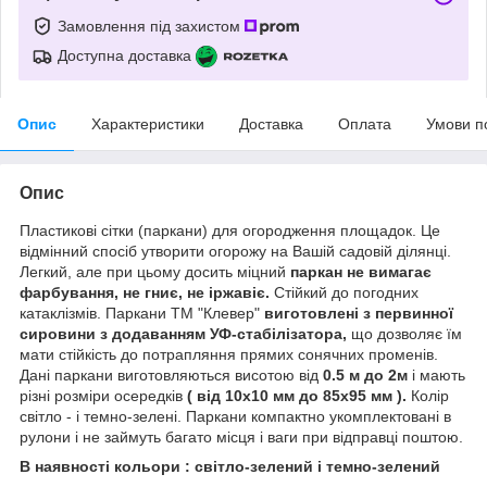
Замовлення під захистом
Доступна доставка
Опис
Характеристики
Доставка
Оплата
Умови п
Опис
Пластикові сітки (паркани) для огородження площадок. Це
відмінний спосіб утворити огорожу на Вашій садовій ділянці.
Легкий, але при цьому досить міцний
паркан не вимагає
фарбування, не гниє, не іржавіє.
Стійкий до погодних
катаклізмів. Паркани ТМ "Клевер"
виготовлені з первинної
сировини з додаванням УФ-стабілізатора,
що дозволяє їм
мати стійкість до потрапляння прямих сонячних променів.
Дані паркани виготовляються висотою від
0.5 м до 2м
і мають
різні розміри осередків
( від 10х10 мм до 85х95 мм ).
Колір
світло - і темно-зелені. Паркани компактно укомплектовані в
рулони і не займуть багато місця і ваги при відправці поштою.
В наявності кольори : світло-зелений і темно-зелений