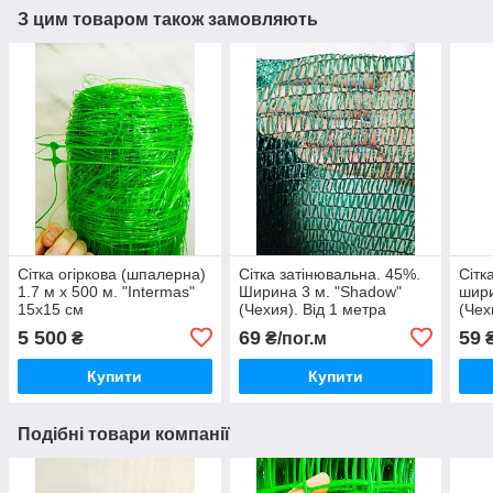
З цим товаром також замовляють
Сітка огіркова (шпалерна)
Сітка затінювальна. 45%.
Сітк
1.7 м х 500 м. "Intermas"
Ширина 3 м. "Shadow"
шири
15х15 см
(Чехия). Від 1 метра
(Чех
погонного
пого
5 500
69
59
₴
₴/пог.м
₴
Купити
Купити
Подібні товари компанії