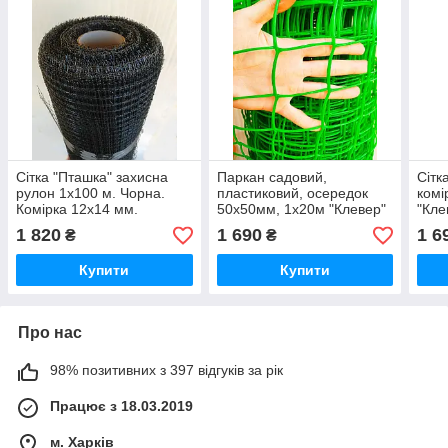
Сітка "Пташка" захисна
Паркан садовий,
Сітк
рулон 1х100 м. Чорна.
пластиковий, осередок
комі
Комірка 12х14 мм.
50х50мм, 1х20м "Клевер"
"Кле
"Клевер" (Україна)
Україна
1 820
1 690
1 6
₴
₴
Купити
Купити
Про нас
98% позитивних з 397 відгуків за рік
Працює з 18.03.2019
м. Харків