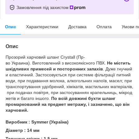
Замовлення під захистом
Опис
Характеристики
Доставка
Оплата
Умови п
Опис
Прозорий харчовий шланг Crystall (Пр-
во Украина). Виготовлений з високоякісного ПВХ.
Не містить
шкідливих примесей и посторонних запахів
. Дуже гнучкий
и еластичний. Застосовується при системе фільтрації питний
води, при подавання молока, алкогольних напоїв, масел; при
транспортування удобрений, хімікатів, мастильних матеріалів,
при подачах повітря, при застосуваннях крапельниць, мікрод
жетів и багато іншого.
По всій довжині бухти шланг
промаркований на предмет метражу, і зазначено, що він
харчовий.
Виробник : Symmer (Україна)
Діаметр : 14 мм
Товщина стінки : 1.5 мм