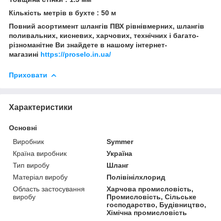
Кількість метрів в бухте : 50 м
Повний асортимент шлангів ПВХ рівнівмерних, шлангів
поливальних, кисневих, харчових, технічних і багато-
різноманітне Ви знайдете в нашому інтернет-
магазині
https://proselo.in.ua/
Приховати
Характеристики
Основні
Виробник
Symmer
Країна виробник
Україна
Тип виробу
Шланг
Матеріал виробу
Полівінілхлорид
Область застосування
Харчова промисловість,
виробу
Промисловість, Сільське
господарство, Будівництво,
Хімічна промисловість