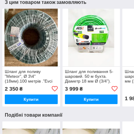
З цим товаром також замовляють
Шланг для поливу
Шланг для поливання 5-
Шлан
"Meteor", Ø 3\4"
шаровий. 50 м бухта.
шаро
(18мм).100 метрів ."Evci
Діаметр 18 мм Ø (3/4").
мм (
Plastik"
"Green" " Cellfast". Польща
"Cel
2 350
3 999
₴
₴
1 9
Купити
Купити
Подібні товари компанії