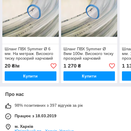
Шланг ПВХ Symmer Ø 6
Шланг ПВХ Symmer Ø
Шла
мм. На метраж. Високого
8мм 100м. Високого тиску
мм. 
тиску прозорий харчовий
прозорий харчовий
проз
(універсальний)
(універсальний)
(уні
20
1 270
1 1
₴/м
₴
Купити
Купити
Про нас
98% позитивних з 397 відгуків за рік
Працює з 18.03.2019
м. Харків