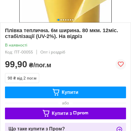
Плівка теплична. 6м ширина. 80 мкм. 12міс.
стабілізації (UV-2%). На відріз
В наявності
Код: ПТ-00055
Опт і роздріб
99,90
₴/пог.м
98 ₴
від 2 пог.м
Купити
або
Купити з
Що таке купити з Пром?