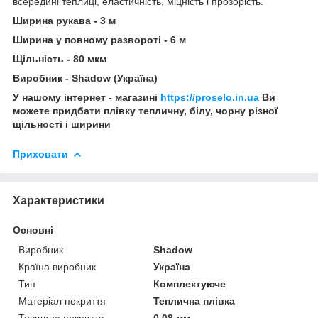
всередині теплиці, еластичність, міцність і прозорість.
Ширина рукава - 3 м
Ширина у повному развороті - 6 м
Щільність - 80 мкм
Виробник - Shadow (Україна)
У нашому інтернет - магазині
https://proselo.in.ua
Ви
можете придбати плівку тепличну, білу, чорну різної
щільності і ширини
Приховати
Характеристики
Основні
Виробник
Shadow
Країна виробник
Україна
Тип
Комплектуюче
Матеріал покриття
Теплична плівка
Товщина покриття
0.08 мм