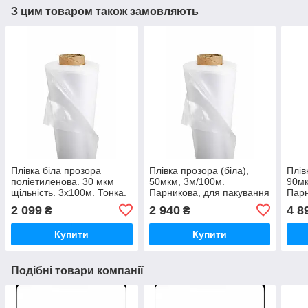
З цим товаром також замовляють
Плівка біла прозора
Плівка прозора (біла),
Плів
поліетиленова. 30 мкм
50мкм, 3м/100м.
90мк
щільність. 3х100м. Тонка.
Парникова, для пакування
Парн
Пакувальна
паку
2 099
2 940
4 8
₴
₴
Купити
Купити
Подібні товари компанії