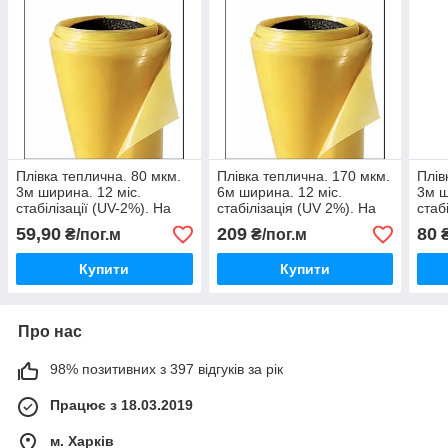
Плівка теплична. 80 мкм.
Плівка теплична. 170 мкм.
Плів
3м ширина. 12 міс.
6м ширина. 12 міс.
3м ш
стабілізації (UV-2%). На
стабілізація (UV 2%). На
стаб
відріз
відріз
відрі
59,90
209
80
₴/пог.м
₴/пог.м
₴
Купити
Купити
Про нас
98% позитивних з 397 відгуків за рік
Працює з 18.03.2019
м. Харків