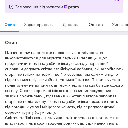
Замовлення під захистом
Опис
Характеристики
Доставка
Оплата
Умови п
Опис
Плівка теплична поліетиленова світло-стабілізована
використовується для укриття парників і теплиць. Щоб
продовжити термін служби плівки до складу первинної
сировини додають світло-стабілізуючі добавки, які запобігають
старінню плівки на термін до 4-х сезонів, тим самим вигідно
відрізняючись від звичайної тепличної плівки. Плівки з чистого
поліетилену не витримують термін експлуатації більше одного
сезону. Сонячні промені ініціюють розрив молекулярних
зв'язків поліетилену. Додавання УФ-стабілізатора запобігає
старінню поліетилену. Термін служби плівки також залежить
від погодних умов і місцевого клімату, від передпосадкової
обробки ґрунту (фумігації).
Світло-стабілізована теплична поліетиленова плівка має такі
властивості, як паро- і водонепроникність, утримання тепла