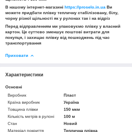
В нашому інтернет-магазині
https://proselo.in.ua
Ви
можете придбати плівку тепличну стабілізовану, білу,
чорну різної щільності як у рулонах так і на відріз
Перед відправленням ми упаковуємо плівку у власний
картон. Це суттєво зменшує поштові витрати для
покупця, і захищає плівку від пошкоджень під час
транспортування
Приховати
Характеристики
Основні
Виробник
Пласт
Країна виробник
Україна
Товщина плівки
150 мкм
Кількість метрів в рулоні
100 м
Стан
Новий
Матеріал покриття
Теплична плівка