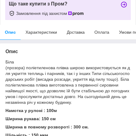
Що таке купити з Пром?
Замовлення під захистом
Опис
Характеристики
Доставка
Оплата
Умови п
Опис
Біла
(прозора) поліетиленова плівка широко використовується як д
ля укриття теплиць і парників, так і у інших Типи сільськогоспо
дарських робіт (висадка розсади, укриття від пилу тощо). Біла
поліетиленова плівка виготовлена ​​з первинної сировини
найвищої якості, що дозволяє їй бути стабільною до погодних
умов і прослужити достатньо довго. На сьогоднішній день це
незамінна річ у кожному будинку.
Намотка у рулоні : 100м
Ширина рукава: 150 см
Ширина в повному розвороті : 300 см.
Щільність : 150 мкм