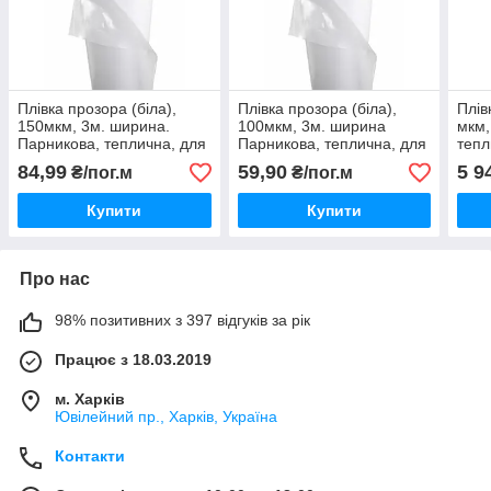
Плівка прозора (біла),
Плівка прозора (біла),
Плів
150мкм, 3м. ширина.
100мкм, 3м. ширина
мкм,
Парникова, теплична, для
Парникова, теплична, для
тепл
упаковки, для вікон
упаковки, для вікон
для 
84,99
59,90
5 9
₴/пог.м
₴/пог.м
Купити
Купити
Про нас
98% позитивних з 397 відгуків за рік
Працює з 18.03.2019
м. Харків
Ювілейний пр., Харків, Україна
Контакти