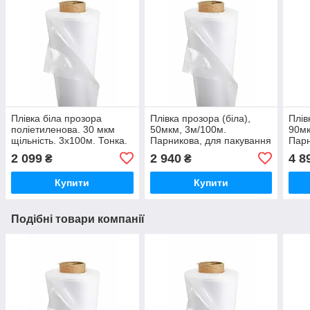
Плівка біла прозора
Плівка прозора (біла),
Плів
поліетиленова. 30 мкм
50мкм, 3м/100м.
90мк
щільність. 3х100м. Тонка.
Парникова, для пакування
Парн
Пакувальна
паку
2 099
2 940
4 8
₴
₴
Купити
Купити
Подібні товари компанії