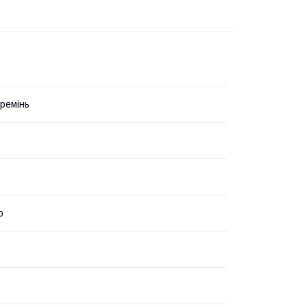
ремінь
р