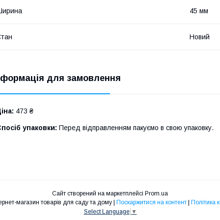
Ширина
45 мм
Стан
Новий
нформація для замовлення
іна:
473 ₴
посіб упаковки:
Перед відправленням пакуємо в свою упаковку.
Сайт створений на маркетплейсі
Prom.ua
Proselo.in.ua Інтернет-магазин товарів для саду та дому |
Поскаржитися на контент
|
Політика 
Select Language
▼