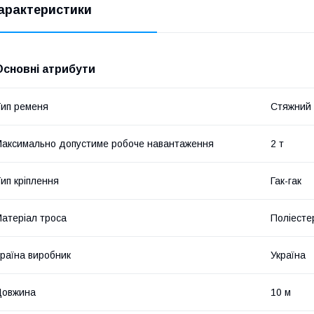
арактеристики
Основні атрибути
ип ременя
Стяжний 
аксимально допустиме робоче навантаження
2 т
ип кріплення
Гак-гак
атеріал троса
Поліесте
раїна виробник
Україна
Довжина
10 м