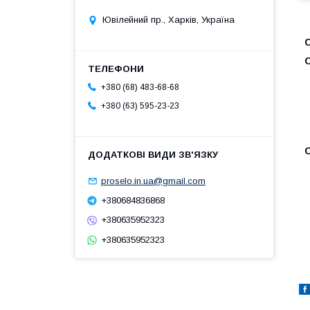
Ювілейний пр., Харків, Україна
С
+380 (68) 483-68-68
+380 (63) 595-23-23
proselo.in.ua@gmail.com
+380684836868
+380635952323
+380635952323