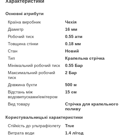
Характеристики
Основні атрибути
Країна виробник
Чехія
Діаметр
16 мм
Робочий тиск
0.55 атм
Товщина стінки
0.18 мм
Стан
Новий
Тип
Крапельна стрічка
Мінімальний робочий тиск
0.55 Бар
Максимальний робочий
2 Бар
тиск
Довжина бухти
500 м
Відстань між
15 см
водовипусками/емітером
Вид товару
Стрічка для крапельного
поливу
Користувальницькі характеристики
Стійкість до ультрафіолету
True
Витрата води
1.4 л/год