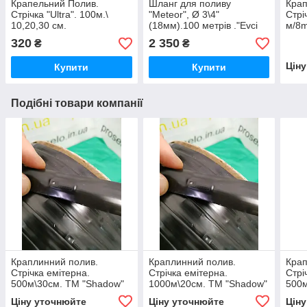
Крапельний Полив.
Шланг для поливу
Крап
Стрічка "Ultra". 100м.\
"Meteor", Ø 3\4"
Стрі
10,20,30 см.
(18мм).100 метрів ."Evci
м/8m
Plastik"
см (
320
2 350
₴
₴
Цін
Купити
Купити
Подібні товари компанії
Краплинний полив.
Краплинний полив.
Крап
Стрічка емітерна.
Стрічка емітерна.
Стрі
500м\30см. ТМ "Shadow"
1000м\20см. ТМ "Shadow"
500м
(Чехія). 6mil. 1/4 л\год
(Чехія). 7mil. 1/4 л\год
(Чехі
Ціну уточнюйте
Ціну уточнюйте
Цін