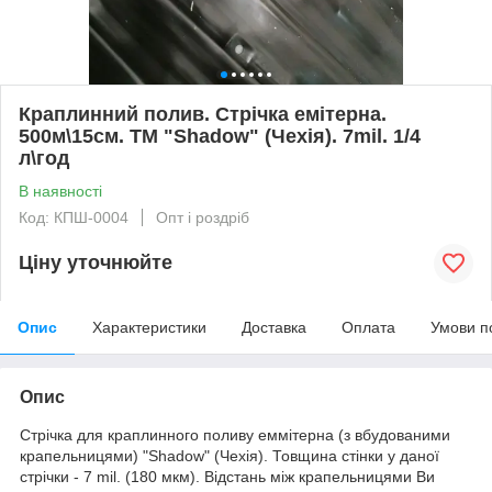
Краплинний полив. Стрічка емітерна.
500м\15см. ТМ "Shadow" (Чехія). 7mil. 1/4
л\год
В наявності
Код: КПШ-0004
Опт і роздріб
Ціну уточнюйте
Опис
Характеристики
Доставка
Оплата
Умови п
Опис
Стрічка для краплинного поливу еммітерна (з вбудованими
крапельницями) "Shadow" (Чехія). Товщина стінки у даної
стрічки - 7 mil. (180 мкм). Відстань між крапельницями Ви