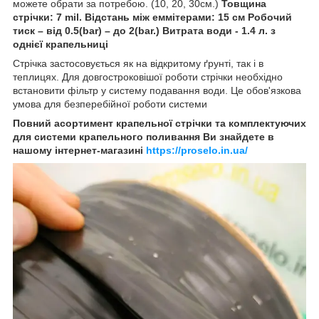
можете обрати за потребою. (10, 20, 30см.)
Товщина
стрічки: 7 mil.
Відстань між еммітерами: 15 см
Робочий
тиск – від 0.5(bar) – до 2(bar.)
Витрата води - 1.4 л. з
однієї крапельниці
Стрічка застосовується як на відкритому ґрунті, так і в
теплицях. Для довгостроковішої роботи стрічки необхідно
встановити фільтр у систему подавання води. Це обов'язкова
умова для безперебійної роботи системи
Повний асортимент крапельної стрічки та комплектуючих
для системи крапельного поливання Ви знайдете в
нашому інтернет-магазині
https://proselo.in.ua/