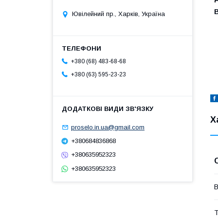
Ювілейний пр., Харків, Україна
+380 (68) 483-68-68
+380 (63) 595-23-23
Х
proselo.in.ua@gmail.com
+380684836868
+380635952323
+380635952323
В
Т