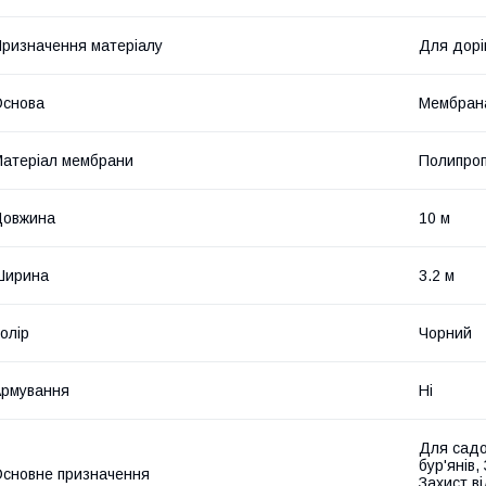
ризначення матеріалу
Для дорі
Основа
Мембран
атеріал мембрани
Полипро
Довжина
10 м
Ширина
3.2 м
олір
Чорний
рмування
Ні
Для садо
бур'янів,
сновне призначення
Захист ві