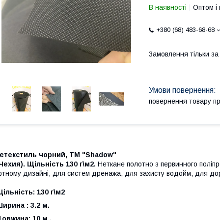
В наявності
Оптом і 
+380 (68) 483-68-68
Замовлення тільки з
повернення товару п
етекстиль чорний, ТМ "Shadow"
Чехия). Щільність 130 г\м2.
Неткане полотно з первинного поліпр
тному дизайні, для систем дренажа, для захисту водойм, для дор
ільність: 130 г\м2
ирина : 3.2 м.
овжина: 10 м .