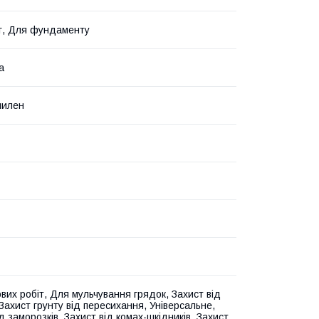
г, Для фундаменту
а
пилен
вих робіт, Для мульчування грядок, Захист від
 Захист грунту від пересихання, Універсальне,
д заморозків, Захист від комах-шкідників, Захист