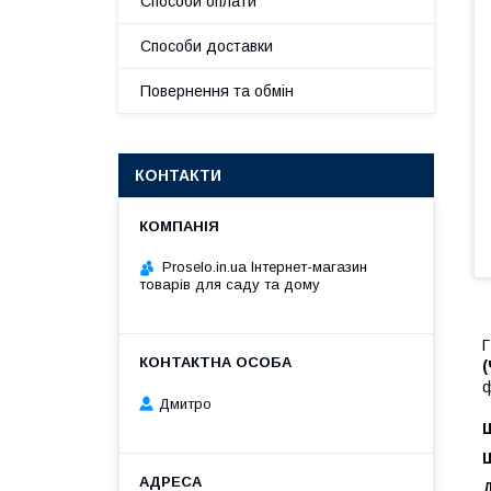
Способи оплати
Способи доставки
Повернення та обмін
КОНТАКТИ
Proselo.in.ua Інтернет-магазин
товарів для саду та дому
Г
(
ф
Дмитро
Щ
Ш
Д