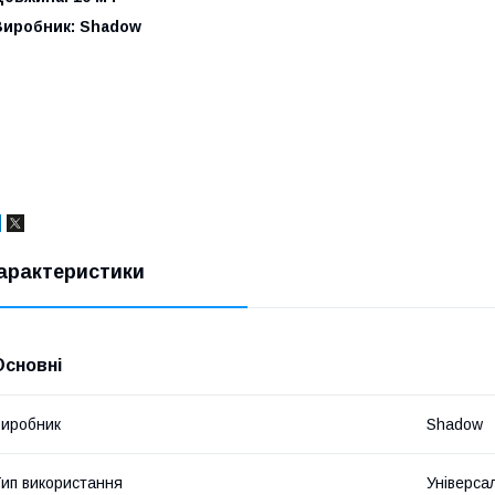
Виробник: Shadow
арактеристики
Основні
иробник
Shadow
ип використання
Універса