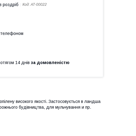
в роздріб
Код:
АТ-00022
а телефоном
ротягом 14 днів
за домовленістю
опілену високого якості. Застосовується в ландша
ожнього будівництва, для мульчування и пр.