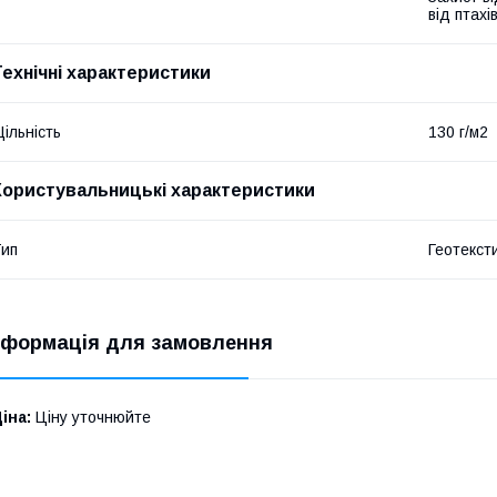
від птахі
Технічні характеристики
ільність
130 г/м2
Користувальницькі характеристики
ип
Геотекст
нформація для замовлення
іна:
Ціну уточнюйте