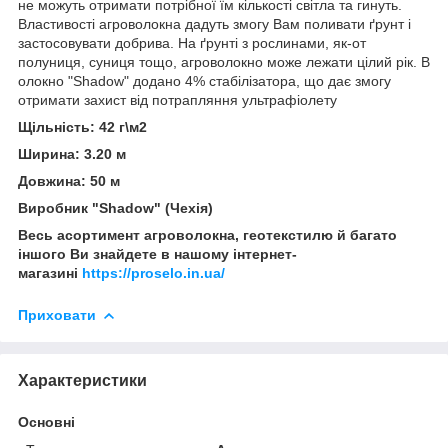
не можуть отримати потрібної їм кількості світла та гинуть.
Властивості агроволокна дадуть змогу Вам поливати ґрунт і
застосовувати добрива. На ґрунті з рослинами, як-от
полуниця, суниця тощо, агроволокно може лежати цілий рік. В
олокно "Shadow" додано 4% стабілізатора, що дає змогу
отримати захист від потрапляння ультрафіолету
Щільність: 42 г\м2
Ширина: 3.20 м
Довжина: 50 м
Виробник "Shadow" (Чехія)
Весь асортимент агроволокна, геотекстилю й багато
іншого Ви знайдете в нашому інтернет-
магазині
https://proselo.in.ua/
Приховати
Характеристики
Основні