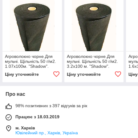
Агроволокно чорне.Для
Агроволокно чорне.Для
Агро
мульчі. Щільність 50 г/м2.
мульчі. Щільність 50 г/м2.
муль
1.07х100м. "Shadow".
3.2х100 м. "Shadow".
1.6х
Чехия
Чехия
Чех
Ціну уточнюйте
Ціну уточнюйте
Цін
Про нас
98% позитивних з 397 відгуків за рік
Працює з 18.03.2019
м. Харків
Ювілейний пр., Харків, Україна