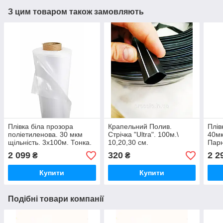
З цим товаром також замовляють
Плівка біла прозора
Крапельний Полив.
Плів
поліетиленова. 30 мкм
Стрічка "Ultra". 100м.\
40мк
щільність. 3х100м. Тонка.
10,20,30 см.
Парн
Пакувальна
2 099
320
2 2
₴
₴
Купити
Купити
Подібні товари компанії