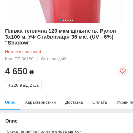
Плівка теплічна 120 мкм щільність. Рулон
3х100 м. УФ Стабілізація 36 міс. (UV - 6%)
"Shadow"
Немає в наявності
Код: ПТ-00180
Опт і роздріб
4 650
₴
4 220 ₴
від 2 шт.
Опис
Характеристики
Доставка
Оплата
Умови п
Опис
Плівка теплична поліетиленова світло-