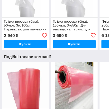
Плівка прозора (біла),
Плівка прозора (біла),
Плів
50мкм, 3м/100м.
150мкм, 3м/50м. Для
250м
Парникова, для пакування
теплиці, на парник. для
Парн
вікон, для пакування
упак
2 940
3 690
6 1
₴
₴
Купити
Купити
Подібні товари компанії