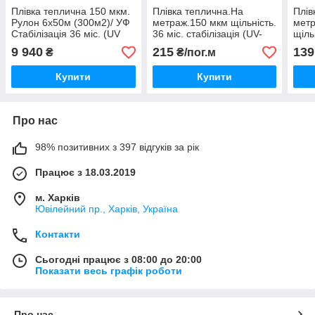
Плівка теплична 150 мкм.
Плівка теплична.На
Плів
Рулон 6x50м (300м2)/ УФ
метраж.150 мкм щільність.
метр
Стабілізація 36 міс. (UV
36 міс. стабілізація (UV-
щіль
6%) "Shadow"
6%). Щільна. Shadow
міс.
9 940
215
139
₴
₴/пог.м
"Sha
Купити
Купити
Про нас
98% позитивних з 397 відгуків за рік
Працює з 18.03.2019
м. Харків
Ювілейний пр., Харків, Україна
Контакти
Сьогодні працює з 08:00 до 20:00
Показати весь графік роботи
Про нас