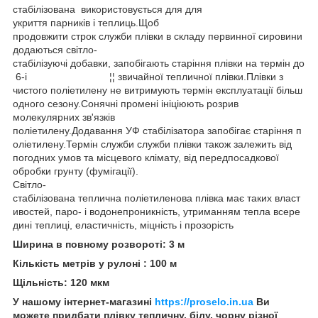
стабілізована використовується для для
укриття парників і теплиць.Щоб
продовжити строк служби плівки в складу первинної сировини
додаються світло-
стабілізуючі добавки, запобігають старіння плівки на термін до
6-і ¦¦ звичайної тепличної плівки.Плівки з
чистого поліетилену не витримують термін експлуатації більш
одного сезону.Сонячні промені ініціюють розрив
молекулярних зв'язків
поліетилену.Додавання УФ стабілізатора запобігає старіння п
оліетилену.Термін служби служби плівки також залежить від
погодних умов та місцевого клімату, від передпосадкової
обробки грунту (фумігації).
Світло-
стабілізована теплична поліетиленова плівка має таких власт
ивостей, паро- і водонепроникність, утриманням тепла всере
дині теплиці, еластичність, міцність і прозорість
Ширина в повному розвороті: 3 м
Кількість метрів у рулоні : 100 м
Щільність: 120 мкм
У нашому інтернет-магазині
https://proselo.in.ua
Ви
можете придбати плівку тепличну, білу, чорну різної