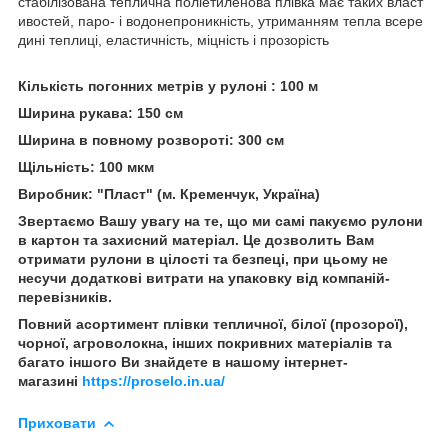
стабілізована теплична поліетиленова плівка має таких власт
ивостей, паро- і водонепроникність, утриманням тепла всере
дині теплиці, еластичність, міцність і прозорість
Кількість погонних метрів у рулоні : 100 м
Ширина рукава: 150 см
Ширина в повному розвороті: 300 см
Щільність: 100 мкм
Виробник: "Пласт" (м. Кременчук, Україна)
Звертаємо Вашу увагу на те, що ми самі пакуємо рулони
в картон та захисний матеріал. Це дозволить Вам
отримати рулони в цілості та безпеці, при цьому не
несучи додаткові витрати на упаковку від компаній-
перевізників.
Повний асортимент плівки тепличної, білої (прозорої),
чорної, агроволокна, інших покривних матеріалів та
багато іншого Ви знайдете в нашому інтернет-
магазині
https://proselo.in.ua/
Приховати