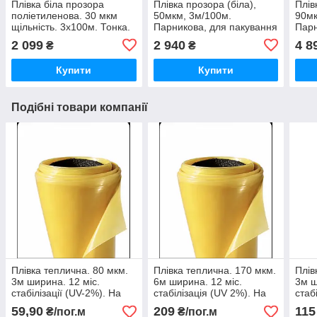
Плівка біла прозора
Плівка прозора (біла),
Плів
поліетиленова. 30 мкм
50мкм, 3м/100м.
90мк
щільність. 3х100м. Тонка.
Парникова, для пакування
Парн
Пакувальна
паку
2 099
2 940
4 8
₴
₴
Купити
Купити
Подібні товари компанії
Плівка теплична. 80 мкм.
Плівка теплична. 170 мкм.
Плів
3м ширина. 12 міс.
6м ширина. 12 міс.
3м ш
стабілізації (UV-2%). На
стабілізація (UV 2%). На
стаб
відріз
відріз
відрі
59,90
209
115
₴/пог.м
₴/пог.м