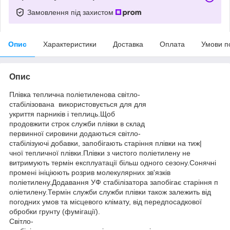
Замовлення під захистом
Опис
Характеристики
Доставка
Оплата
Умови п
Опис
Плівка теплична поліетиленова світло-
стабілізована використовується для для
укриття парників і теплиць.Щоб
продовжити строк служби плівки в склад
первинної сировини додаються світло-
стабілізуючі добавки, запобігають старіння плівки на тиж|
чної тепличної плівки.Плівки з чистого поліетилену не
витримують термін експлуатації більш одного сезону.Сонячні
промені ініціюють розрив молекулярних зв'язків
поліетилену.Додавання УФ стабілізатора запобігає старіння п
оліетилену.Термін служби служби плівки також залежить від
погодних умов та місцевого клімату, від передпосадкової
обробки грунту (фумігації).
Світло-