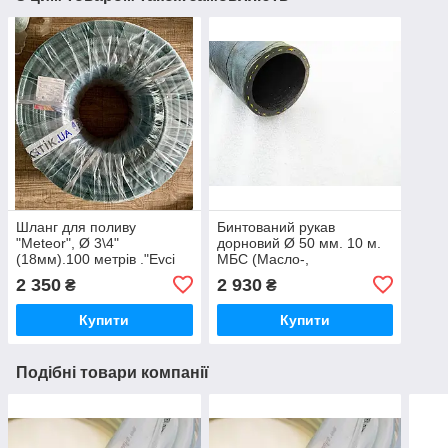
Шланг для поливу
Бинтований рукав
"Meteor", Ø 3\4"
дорновий Ø 50 мм. 10 м.
(18мм).100 метрів ."Evci
МБС (Масло-,
Plastik"
бензостійкий). Для
2 350
2 930
₴
₴
перекачування
нафтопродуктів.
Купити
Купити
Подібні товари компанії