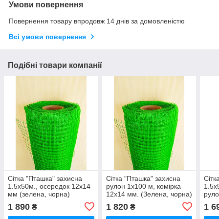
Умови повернення
Повернення товару впродовж 14 днів за домовленістю
Всі умови повернення
Подібні товари компанії
Сітка "Пташка" захисна
Сітка "Пташка" захисна
Сітк
1.5х50м., осередок 12х14
рулон 1х100 м, комірка
1.5х
мм (зелена, чорна)
12х14 мм. (Зелена, чорна)
руло
Конюшина
Клевер
осер
1 890
1 820
1 6
₴
₴
(зел
Кон