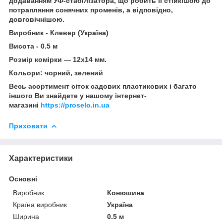
додаванням УФ-стабілізатора, що робить її стійкішою до
потрапляння сонячних променів, а відповідно,
довговічнішою.
Виробник - Клевер (Україна)
Висота - 0.5 м
Розмір комірки — 12х14 мм.
Кольори: чорний, зелений
Весь асортимент сіток садових пластикових і багато
іншого Ви знайдете у нашому інтернет-
магазині
https://proselo.in.ua
Приховати
Характеристики
Основні
Виробник
Конюшина
Країна виробник
Україна
Ширина
0.5 м