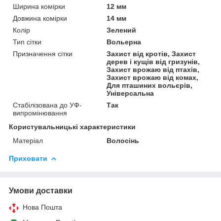
Ширина комірки
12 мм
Довжина комірки
14 мм
Колір
Зелений
Тип сітки
Вольерна
Призначення сітки
Захист від кротів, Захист
дерев і кущів від гризунів,
Захист врожаю від птахів,
Захист врожаю від комах,
Для пташиних вольєрів,
Універсальна
Стабілізована до УФ-
Так
випромінювання
Користувальницькі характеристики
Матеріал
Волосінь
Приховати
Умови доставки
Нова Пошта