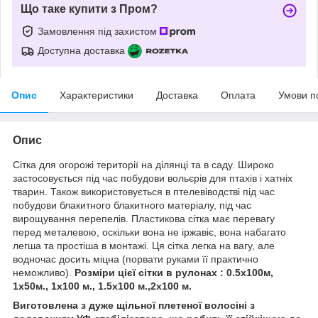
Що таке купити з Пром?
Замовлення під захистом
Доступна доставка
Опис
Характеристики
Доставка
Оплата
Умови п
Опис
Сітка для огорожі території на ділянці та в саду. Широко
застосовується під час побудови вольєрів для птахів і хатніх
тварин. Також використовується в птелевіводстві під час
побудови блакитного блакитного матеріалу, під час
вирощування перепелів. Пластикова сітка має перевагу
перед металевою, оскільки вона не іржавіє, вона набагато
легша та простіша в монтажі. Ця сітка легка на вагу, але
водночас досить міцна (порвати руками її практично
неможливо).
Розміри цієї сітки в рулонах : 0.5х100м,
1х50м., 1х100 м., 1.5х100 м.,2х100 м.
Виготовлена з дуже щільної плетеної волосіні з