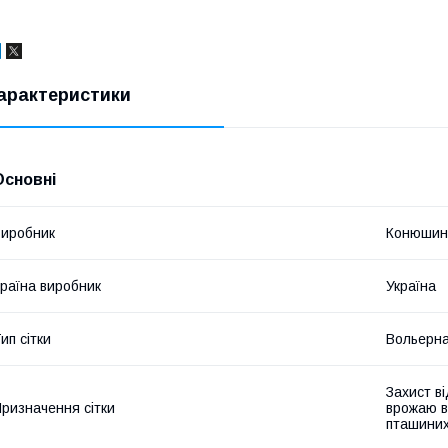
арактеристики
Основні
иробник
Конюшин
раїна виробник
Україна
ип сітки
Вольерн
Захист ві
ризначення сітки
врожаю в
пташиних