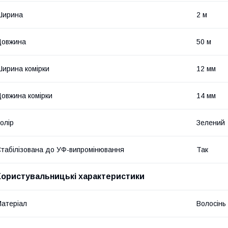
Ширина
2 м
Довжина
50 м
ирина комірки
12 мм
овжина комірки
14 мм
олір
Зелений
табілізована до УФ-випромінювання
Так
Користувальницькі характеристики
атеріал
Волосінь