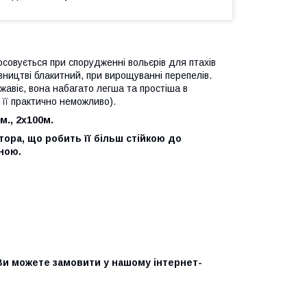
осовується при спорудженні вольєрів для птахів
івництві блакитний, при вирощуванні перепелів.
жавіє, вона набагато легша та простіша в
 її практично неможливо).
м., 2х100м.
ора, що робить її більш стійкою до
ною.
 Ви можете замовити у нашому інтернет-