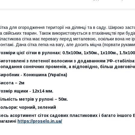
ітка для огородження території на ділянці та в саду. Широко заст
а свійських тварин. Також використовується в птахівництві при буд
ластикова сітка має перевагу перед металевою, оскільки вона не ір
онтажі. Дана сітка легка на вагу, але досить міцна (порвати руками
озміри цієї сітки в рулонах: 0.5х100м, 1х50м., 1х100м., 1.5х100
иготовлені з плетеної волосини з додаванням УФ-стабілізат
опадання сонячних променів, а відповідно, більш довговіч
иробник - Конюшина (Україна)
Висота – 2м
озмір ящики - 12х14 мм.
ількість метрів у рулоні – 50м.
Кольори: чорний, зелений
есь асортимент сіток садових пластикових і багато іншого
магазині
https://proselo.in.ua/