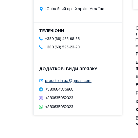
Ювілейний пр., Харків, Україна
С
т
+380 (68) 483-68-68
П
м
+380 (63) 595-23-23
Р
В
п
В
proselo.in.ua@gmail.com
+380684836868
Р
+380635952323
К
+380635952323
В