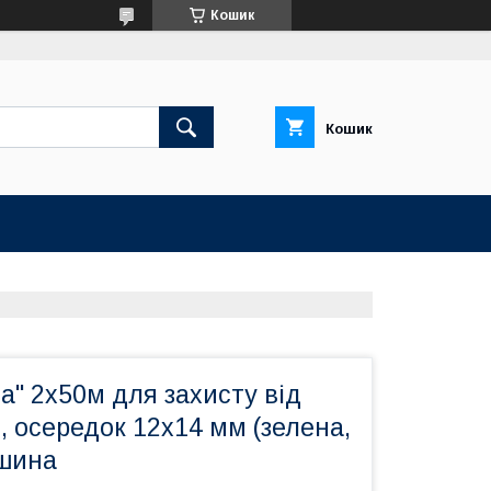
Кошик
Кошик
а" 2х50м для захисту від
н, осередок 12х14 мм (зелена,
шина