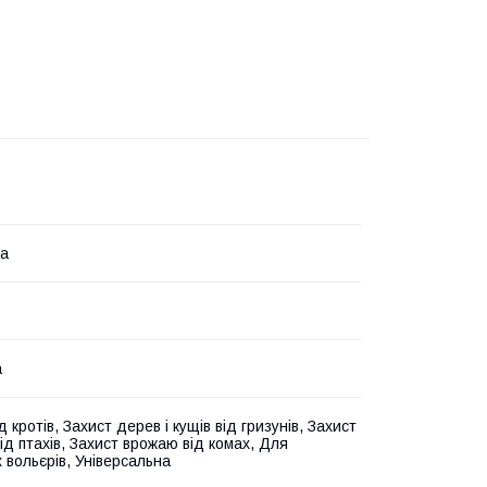
а
а
д кротів, Захист дерев і кущів від гризунів, Захист
ід птахів, Захист врожаю від комах, Для
 вольєрів, Універсальна