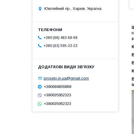
Ювілейний пр., Харків, Україна
Ш
п
+380 (68) 483-68-68
з
+380 (63) 595-23-23
К
В
В
К
proselo.in.ua@gmail.com
В
+380684836868
+380635952323
+380635952323