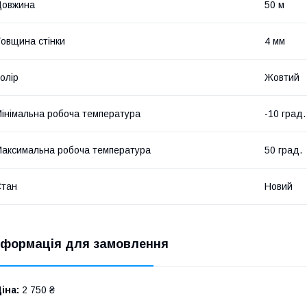
Довжина
50 м
овщина стінки
4 мм
олір
Жовтий
інімальна робоча температура
-10 град.
аксимальна робоча температура
50 град.
Стан
Новий
нформація для замовлення
іна:
2 750 ₴