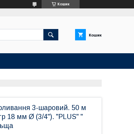
Кошик
Кошик
оливання 3-шаровий. 50 м
р 18 мм Ø (3/4"). "PLUS" "
льща