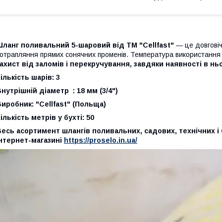
ланг поливальний 5-шаровий від TM "Cellfast"
— це довговіч
отрапляння прямих сонячних променів. Температура використання 
ахист від заломів і перекручування, завдяки наявності в 
ількість шарів: 3
нутрішній діаметр : 18 мм (3/4")
иробник: "Cellfast" (Польща)
ількість метрів у бухті: 50
есь асортимент шлангів поливальних, садових, технічних і
інтернет-магазині
https://proselo.in.ua/