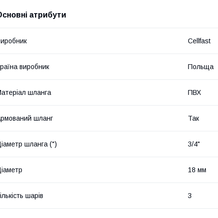
Основні атрибути
иробник
Cellfast
раїна виробник
Польща
атеріал шланга
ПВХ
рмований шланг
Так
іаметр шланга (")
3/4"
іаметр
18 мм
ількість шарів
3