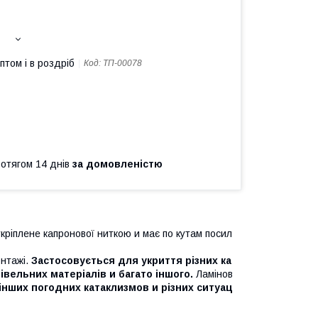
птом і в роздріб
Код:
ТП-00078
ротягом 14 днів
за домовленістю
укріплене капронової ниткою и має по кутам посил
нтажі.
Застосовується для укриття різних ка
удівельних матеріалів и багато іншого.
Ламінов
 інших погодних катаклизмов и різних ситуац