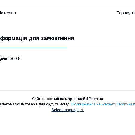
атеріал
Тарпаулі
нформація для замовлення
іна:
560 ₴
Сайт створений на маркетплейсі
Prom.ua
Proselo.in.ua Інтернет-магазин товарів для саду та дому |
Поскаржитися на контент
|
Політика 
Select Language
▼