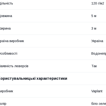
ільність
120 г/м2
Довжина
5 м
Ширина
3 м
раїна виробник
Україна
собливості
Водонепр
аявність люверсів
Так
Користувальницькі характеристики
иробник
Vaplant
олір
біло-зел