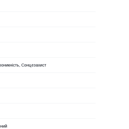
оникність, Сонцезахист
ений