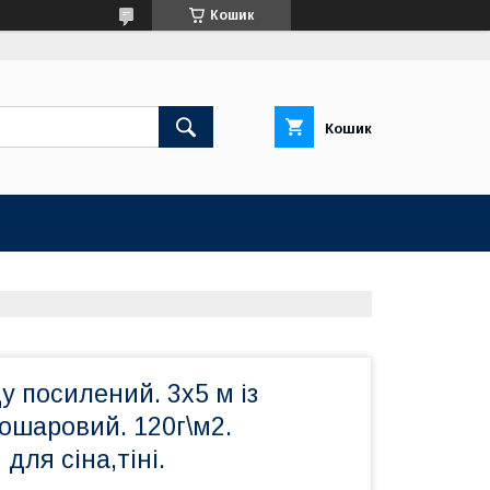
Кошик
Кошик
у посилений. 3х5 м із
ошаровий. 120г\м2.
для сіна,тіні.