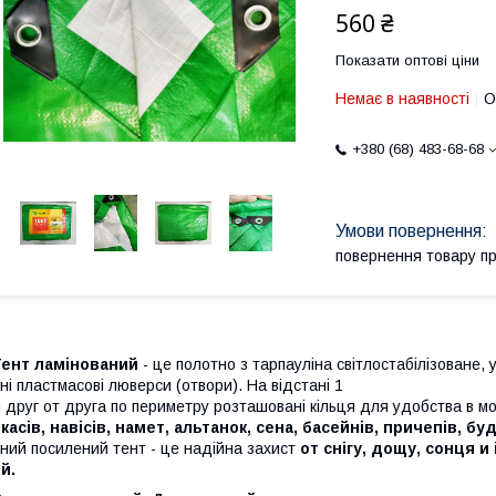
560 ₴
Показати оптові ціни
Немає в наявності
О
+380 (68) 483-68-68
повернення товару п
Тент ламінований
- це полотно з тарпауліна світлостабілізоване, 
ні пластмасові люверси (отвори). На відстані 1
 друг от друга по периметру розташовані кільця для удобства в мо
касів, навісів, намет, альтанок, сена, басейнів, причепів, б
ний посилений тент - це надійна захист
от снігу, дощу, сонця и
ий.