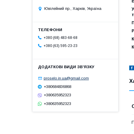
Ювілейний пр., Харків, Україна
П
Р
+380 (68) 483-68-68
К
+380 (63) 595-23-23
К
proselo.in.ua@gmail.com
Х
+380684836868
+380635952323
+380635952323