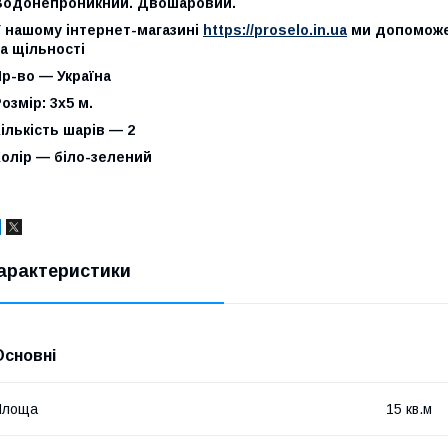
Водонепроникний. Двошаровий.
У нашому інтернет-магазині
https://proselo.in.ua
ми допоможем
та щільності
р-во — Україна
озмір: 3х5 м.
ількість шарів — 2
олір — біло-зелений
арактеристики
Основні
Площа
15 кв.м