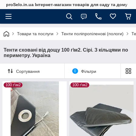
proSelo.in.ua Інтернет-магазин товарів для саду та дому
Товари та послуги
Тенти поліпропіленові (пологи)
Те
Тенти сховані від дощу 100 г\м2. Сірі. З кільцями по
периметру. Україна
Сортування
0
Фільтри
100 г\м2
100 г\м2